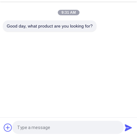
Máy chiết rót nước ép nóng SUS316L 5000BPH
9:31 AM
Máy chiết rót nóng nhiều đầu đóng chai SUS316 PE với thiết bị
định lượng bề mặt
Good day, what product are you looking for?
Danh mục phổ biến
Tất cả
các
Beverage Filling 
Water Filling 
Machine
Machines
Carbonated Filling 
5 Gallon Water 
Machine
Filling Machine
Blowing Điền Đóng 
Aluminum Can 
Nắp Combiblock
Filling Machine
Shrink Packaging 
Juice Filling Machine
Equipment
Yêu cầu báo giá