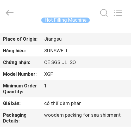
2026
Zhangjiagang
Sunswell
Machinery
Co.,
Hot Filling Machine
Ltd..
All
Rights
TRANG
Reserved.
Place of Origin:
Jiangsu
CHỦ
Hàng hiệu:
SUNSWELL
CÁC
Chứng nhận:
CE SGS UL ISO
SẢN
Model Number:
XGF
PHẨM
Minimum Order
1
Quantity:
VIDEO
Giá bán:
có thể đàm phán
VỀ
Packaging
woodern packing for sea shipment
Details:
CHÚNG