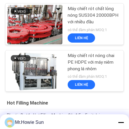
Máy chiết rót chất lỏng
nóng SUS304 20000BPH
với nhiều đầu
có thể đàm phán MOQ:1
LIÊN HỆ
Máy chiết rót nóng chai
PE HDPE với máy niêm
phong lá nhôm
có thể đàm phán MOQ:1
LIÊN HỆ
Hot Filling Machine
Plastic Bottle Hot Filling Machine 3 In 1 For Fruit Juice
Processing
Mr.Howie Sun