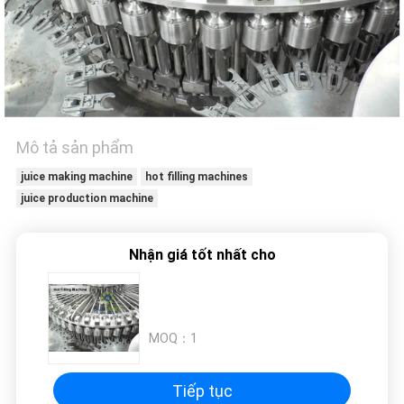
HỆ
CHÚNG
TÔI
TIN
TỨC
Mô tả sản phẩm
juice making machine
hot filling machines
juice production machine
YÊU
CẦU
Nhận giá tốt nhất cho
BÁO
GIÁ
MOQ：
1
SƠ
ĐỒ
Tiếp tục