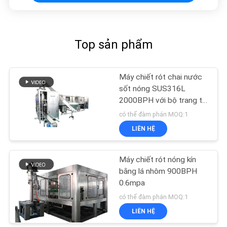
TRANG
WEB
Top sản phẩm
PRIVACY
POLICY
Máy chiết rót chai nước
sốt nóng SUS316L
2000BPH với bộ trang trí
tự động
có thể đàm phán MOQ:1
LIÊN HỆ
Máy chiết rót nóng kín
bằng lá nhôm 900BPH
0.6mpa
có thể đàm phán MOQ:1
LIÊN HỆ