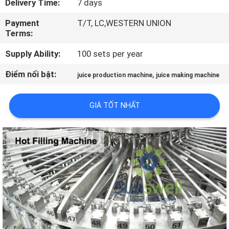
Delivery Time:
7 days
TÔI
Payment
T/T, LC,WESTERN UNION
Terms:
THAM
Supply Ability:
100 sets per year
QUAN
NHÀ
Điểm nổi bật:
,
juice production machine
juice making machine
MÁY
GIÁ TỐT NHẤT
KIỂM
SOÁT
CHẤT
LƯỢNG
LIÊN