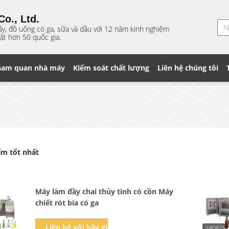
o., Ltd.
ây, đồ uống có ga, sữa và dầu với 12 năm kinh nghiệm
ặt hơn 50 quốc gia.
ham quan nhà máy
Kiểm soát chất lượng
Liên hệ chúng tôi
m tốt nhất
Máy làm đầy chai thủy tinh có cồn Máy
chiết rót bia có ga
Liên hệ với bây giờ