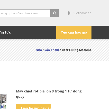
Vietnamese
search
Tin tức
Yêu cầu báo giá
Nhà
/
Sản phẩm
/ Beer Filling Machine
Máy chiết rót bia lon 3 trong 1 tự động
quay
Liên hệ với bây giờ