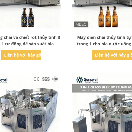
Bad Request
Bad Request
 chai và chiết rót thủy tinh 3
Máy điền chai thủy tinh tự
 1 tự động để sản xuất bia
trong 1 cho bia nước uống
Liên hệ với bây giờ
Liên hệ với bây gi