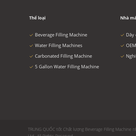
Thể loại
Nhà má
Beverage Filling Machine
Dây 
Water Filling Machines
OEM
Carbonated Filling Machine
Nghi
5 Gallon Water Filling Machine
TRUNG QUỐC tốt Chất lượng Beverage Filling Machine nh
Ltd.. All Rights Reserved.