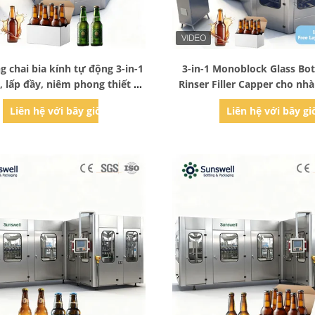
Bad Request
Bad Request
 chai bia kính tự động 3-in-1
3-in-1 Monoblock Glass Bot
, lấp đầy, niêm phong thiết bị
Rinser Filler Capper cho nh
tích hợp
thủ công & Đường dây sản 
Liên hệ với bây giờ
Liên hệ với bây gi
lớn