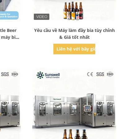
Bad Request
tle Beer
Yêu cầu về Máy làm đầy bia tùy chỉnh
à máy bia
& Giá tốt nhất
xuất bia
ờ
Liên hệ với bây giờ