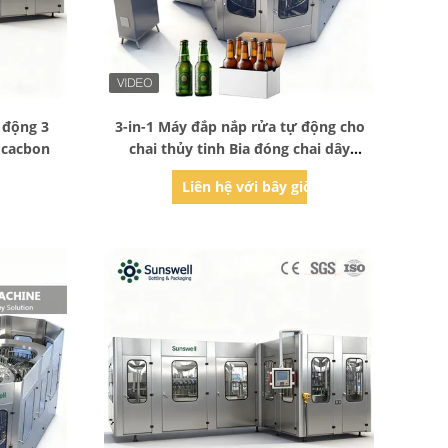
Bad Request
 động 3
3-in-1 Máy đắp nắp rửa tự động cho
 cacbon
chai thủy tinh Bia đóng chai dây
chuyền sản xuất
ờ
Liên hệ với bây giờ