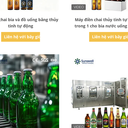
Bad Request
Bad Request
hai bia và đồ uống bằng thủy
Máy điền chai thủy tinh tự
tinh tự động
trong 1 cho bia nước uống
Liên hệ với bây giờ
Liên hệ với bây gi