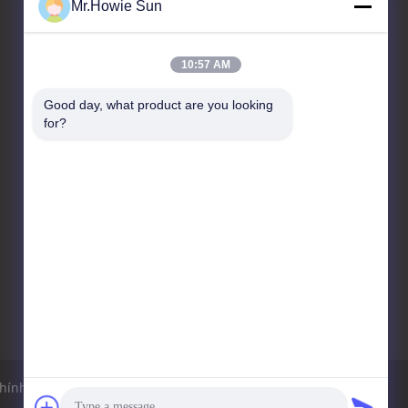
Mr.Howie Sun
Liên hệ với chúng tôi
10:57 AM
Zhangjiagang Sunswell
Good day, what product are you looking 
Machinery Co., Ltd.
for?
Công viên công nghiệp A2
Dongjiu, 30 East Jintang
Road, Tangshi,
Zhangjiagang, Jiangsu
215600, Trung Quốc
86--13921964455
info@sunswell.com
hính sách bảo mật
Sơ đồ trang web
Trang di động