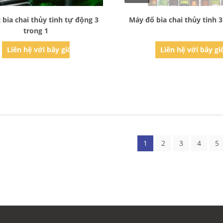
Bad Request
Bad Request
 bia chai thủy tinh tự động 3
Máy đổ bia chai thủy tinh 3
trong 1
Liên hệ với bây giờ
Liên hệ với bây gi
1
2
3
4
5