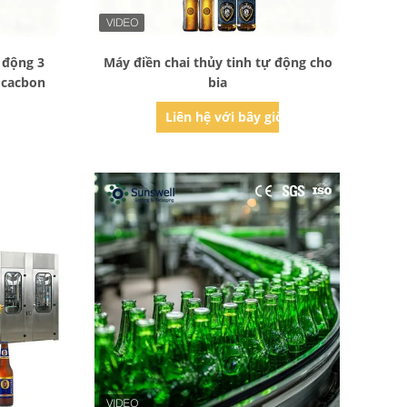
Bad Request
 động 3
Máy điền chai thủy tinh tự động cho
 cacbon
bia
ờ
Liên hệ với bây giờ