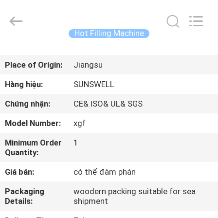
2026
Zhangjiagang
Sunswell
Machinery
Co.,
Hot Filling Machine
Ltd..
All
Rights
TRANG
Reserved.
Place of Origin:
Jiangsu
CHỦ
Hàng hiệu:
SUNSWELL
CÁC
Chứng nhận:
CE& ISO& UL& SGS
SẢN
Model Number:
xgf
PHẨM
Minimum Order
1
Quantity:
VIDEO
Giá bán:
có thể đàm phán
VỀ
Packaging
woodern packing suitable for sea
Details:
shipment
CHÚNG