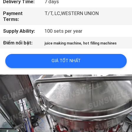
Delivery Time:
7 days
TÔI
Payment
T/T, LC,WESTERN UNION
Terms:
THAM
Supply Ability:
100 sets per year
QUAN
NHÀ
Điểm nổi bật:
,
juice making machine
hot filling machines
MÁY
GIÁ TỐT NHẤT
KIỂM
SOÁT
CHẤT
LƯỢNG
LIÊN