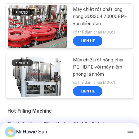
Máy chiết rót chất lỏng
nóng SUS304 20000BPH
với nhiều đầu
có thể đàm phán MOQ:1
LIÊN HỆ
Máy chiết rót nóng chai
PE HDPE với máy niêm
phong lá nhôm
có thể đàm phán MOQ:1
LIÊN HỆ
Hot Filling Machine
Plastic Bottle Hot Filling Machine 3 In 1 For Fruit Juice
Processing
Mr.Howie Sun