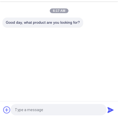
Máy chiết rót nước ép nóng SUS316L 5000BPH
6:17 AM
Máy chiết rót nóng nhiều đầu đóng chai SUS316 PE với thiết bị
định lượng bề mặt
Good day, what product are you looking for?
Danh mục phổ biến
Tất cả
các
Beverage Filling 
Water Filling 
Machine
Machines
Carbonated Filling 
5 Gallon Water 
Machine
Filling Machine
Blowing Điền Đóng 
Aluminum Can 
Nắp Combiblock
Filling Machine
Shrink Packaging 
Juice Filling Machine
Equipment
Yêu cầu báo giá