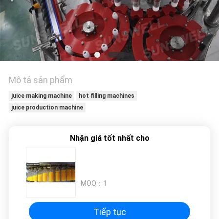
HỆ
CHÚNG
TÔI
TIN
TỨC
Mô tả sản phẩm
juice making machine
hot filling machines
juice production machine
YÊU
CẦU
Nhận giá tốt nhất cho
BÁO
GIÁ
MOQ：
1
SƠ
ĐỒ
Tiếp tục