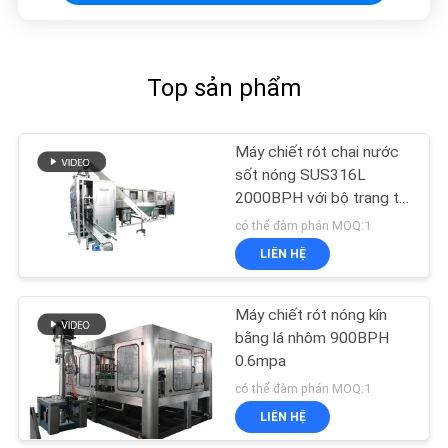
TRANG
WEB
Top sản phẩm
PRIVACY
POLICY
Máy chiết rót chai nước
sốt nóng SUS316L
2000BPH với bộ trang trí
tự động
có thể đàm phán MOQ:1
LIÊN HỆ
Máy chiết rót nóng kín
bằng lá nhôm 900BPH
0.6mpa
có thể đàm phán MOQ:1
LIÊN HỆ