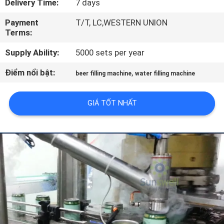
Delivery Time:
7 days
TÔI
Payment
T/T, LC,WESTERN UNION
Terms:
THAM
Supply Ability:
5000 sets per year
QUAN
NHÀ
Điểm nổi bật:
,
beer filling machine
water filling machine
MÁY
GIÁ TỐT NHẤT
KIỂM
SOÁT
CHẤT
LƯỢNG
LIÊN