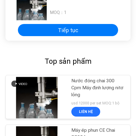
TRANG
MOQ：
1
WEB
Tiếp tục
PRIVACY
POLICY
Top sản phẩm
Nước đóng chai 300
Cpm Máy định lượng nitơ
lỏng
usd 12000 per set MOQ:1 bộ
LIÊN HỆ
Máy ép phun CE Chai