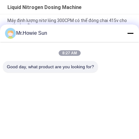
Liquid Nitrogen Dosing Machine
Máy định lượng nitơ lỏng 300CPM có thể đóng chai 415v cho
nước ép sữa
Mr.Howie Sun
Nhôm có thể Máy phun nitơ lỏng 10000BPH Cấp thực phẩm
cho dây chuyền đóng hộp
8:27 AM
Nhôm có thể hệ thống định lượng nitơ lỏng cho nước giải khát
có thể làm đầy máy 36000 BPH
Good day, what product are you looking for?
Danh mục phổ biến
Tất cả
các
Beverage Filling 
Water Filling 
Machine
Machines
Carbonated Filling 
5 Gallon Water 
Machine
Filling Machine
Blowing Điền Đóng 
Aluminum Can 