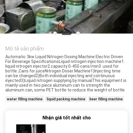
HỆ
CHÚNG
TÔI
TIN
TỨC
Mô tả sản phẩm
Automatic 3kw Liquid Nitrogen Dosing Machine Electric Driven
For Beverage SpecificationsLiquid nitrogen injection machine1.
YÊU
liquid nitrogen injector2.capacity:0-450 cans/min3. used for
bottle ,Cans for juiceNitrogen Doser Machine1)Injecting time
can be changed2)Both individual injecting and continuous
CẦU
injected3)Liquid nitrogen supplying by manualThis equipment is
mainly used in two piece aluminum can to strength the
BÁO
aluminum can, some PET bottle to reduce the weight of bottle
GIÁ
water filling machine
liquid packing machine
beer filling machine
SƠ
Nhận giá tốt nhất cho
ĐỒ