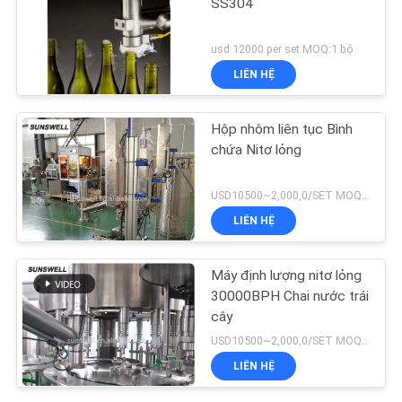
SS304
usd 12000 per set MOQ:1 bộ
LIÊN HỆ
Hộp nhôm liên tục Bình
chứa Nitơ lỏng
USD10500~2,000,0/SET MOQ:1 bộ
LIÊN HỆ
Máy định lượng nitơ lỏng
30000BPH Chai nước trái
cây
USD10500~2,000,0/SET MOQ:1 bộ
LIÊN HỆ