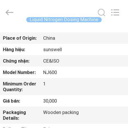
2026
Zhangjiagang
Sunswell
Machinery
Co.,
Liquid Nitrogen Dosing Machine
Ltd..
All
Rights
TRANG
Reserved.
Place of Origin:
China
CHỦ
Hàng hiệu:
sunswell
CÁC
Chứng nhận:
CE&ISO
SẢN
Model Number:
NJ600
PHẨM
Minimum Order
1
Quantity:
VIDEO
Giá bán:
30,000
VỀ
Packaging
Wooden packing
Details:
CHÚNG