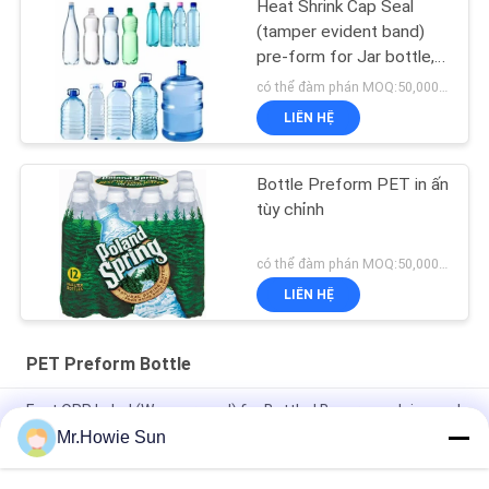
Heat Shrink Cap Seal
(tamper evident band)
pre-form for Jar bottle,
wine bottle
có thể đàm phán MOQ:50,000 pcs
LIÊN HỆ
Bottle Preform PET in ấn
tùy chỉnh
có thể đàm phán MOQ:50,000 pcs
LIÊN HỆ
PET Preform Bottle
Fast OPP Label (Wrap-around) for Bottled Beverage, Juice and
daily necessities industry
Mr.Howie Sun
Handle For 3L, 4L, 5L, 6L water bottle, oil bottle