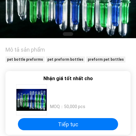
HỆ
CHÚNG
TÔI
TIN
TỨC
Mô tả sản phẩm
pet bottle preforms
pet preform bottles
preform pet bottles
YÊU
CẦU
Nhận giá tốt nhất cho
BÁO
GIÁ
MOQ：
50,000 pcs
SƠ
Tiếp tục
ĐỒ