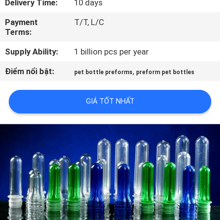
Delivery Time:
10 days
TÔI
Payment
T/T, L/C
Terms:
THAM
Supply Ability:
1 billion pcs per year
QUAN
NHÀ
Điểm nổi bật:
,
pet bottle preforms
preform pet bottles
MÁY
GIÁ TỐT NHẤT
KIỂM
SOÁT
CHẤT
LƯỢNG
LIÊN