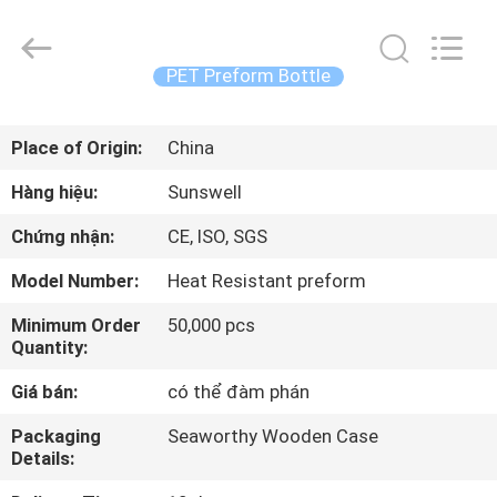
2026
Zhangjiagang
Sunswell
Machinery
Co.,
PET Preform Bottle
Ltd..
All
Rights
TRANG
Reserved.
Place of Origin:
China
CHỦ
Hàng hiệu:
Sunswell
CÁC
Chứng nhận:
CE, ISO, SGS
SẢN
Model Number:
Heat Resistant preform
PHẨM
Minimum Order
50,000 pcs
Quantity:
VIDEO
Giá bán:
có thể đàm phán
VỀ
Packaging
Seaworthy Wooden Case
Details:
CHÚNG