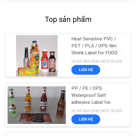
TRANG
WEB
Top sản phẩm
PRIVACY
Heat Sensitive PVC /
POLICY
PET / PLA / OPS film
Shrink Label for FOOD &
Beverage
có thể đàm phán MOQ:50,000 pcs
LIÊN HỆ
PP / PE / OPS
Waterproof Self
adhesive Label for
Bottled Beverage
có thể đàm phán MOQ:50,000 pcs
LIÊN HỆ