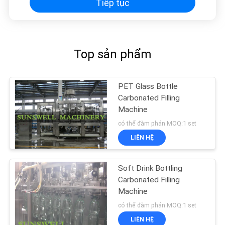
Tiếp tục
TRANG
WEB
Top sản phẩm
PRIVACY
POLICY
PET Glass Bottle
Carbonated Filling
Machine
có thể đàm phán MOQ:1 set
LIÊN HỆ
Soft Drink Bottling
Carbonated Filling
Machine
có thể đàm phán MOQ:1 set
LIÊN HỆ