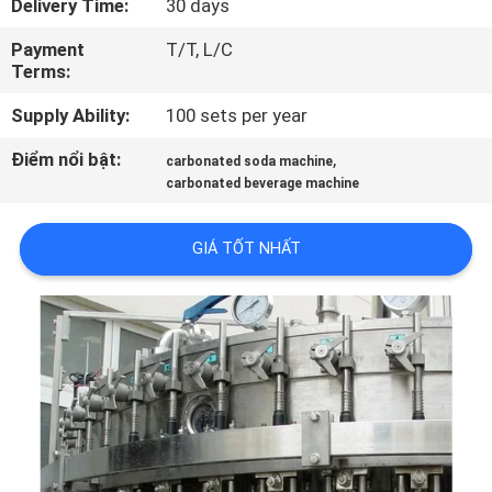
Delivery Time:
30 days
TÔI
Payment
T/T, L/C
Terms:
THAM
Supply Ability:
100 sets per year
QUAN
NHÀ
Điểm nổi bật:
,
carbonated soda machine
carbonated beverage machine
MÁY
GIÁ TỐT NHẤT
KIỂM
SOÁT
CHẤT
LƯỢNG
LIÊN