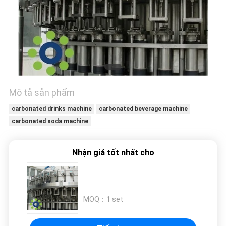
HỆ
CHÚNG
TÔI
TIN
TỨC
Mô tả sản phẩm
carbonated drinks machine
carbonated beverage machine
YÊU
carbonated soda machine
CẦU
BÁO
Nhận giá tốt nhất cho
GIÁ
SƠ
MOQ：
1 set
ĐỒ