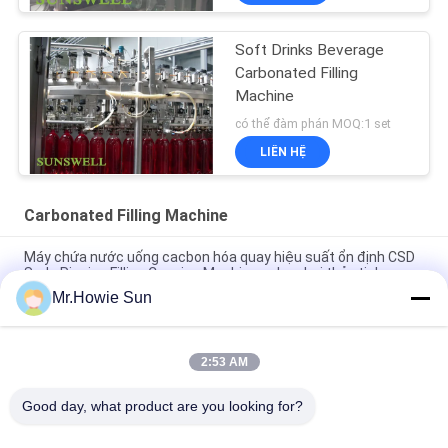
Soft Drinks Beverage
Carbonated Filling
Machine
có thể đàm phán MOQ:1 set
LIÊN HỆ
Carbonated Filling Machine
Máy chứa nước uống cacbon hóa quay hiệu suất ổn định CSD
Soda Rinsing Filling Capping Machines cho chai thủy tinh
Mr.Howie Sun
Tốc độ cao tự động 3 trong 1 nước uống xăng nước uống
cacbon hóa Máy điền thiết bị chai thủy tinh CSD nhà máy
2:53 AM
Máy nạp chai thủy tinh chất lượng cao Soda Carbonated
Beverage Filling Production Line Máy nạp chai thủy tinh
Good day, what product are you looking for?
Danh mục phổ biến
Tất cả