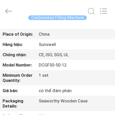
2026
Zhangjiagang
Sunswell
Machinery
Co.,
Carbonated Filling Machine
Ltd..
All
Rights
TRANG
Reserved.
Place of Origin:
China
CHỦ
Hàng hiệu:
Sunswell
CÁC
Chứng nhận:
CE, ISO, SGS, UL
SẢN
Model Number:
DCGF50-50-12
PHẨM
Minimum Order
1 set
Quantity:
VIDEO
Giá bán:
có thể đàm phán
VỀ
Packaging
Seaworthy Wooden Case
Details:
CHÚNG