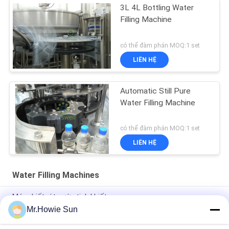
3L 4L Bottling Water
Filling Machine
có thể đàm phán MOQ:1 set
LIÊN HỆ
Automatic Still Pure
Water Filling Machine
có thể đàm phán MOQ:1 set
LIÊN HỆ
Water Filling Machines
Máy chiết rót nước tinh khiết
Mr.Howie Sun
Máy đóng chai nước chạy bằng điện cho dự án nhà máy nước
khoáng