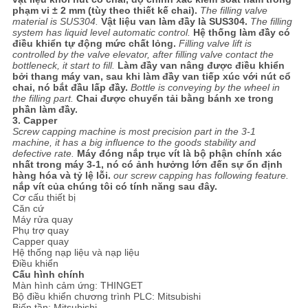
phạm vi ± 2 mm (tùy theo thiết kế chai).
The filling valve
material is SUS304.
Vật liệu van làm đầy là SUS304.
The filling
system has liquid level automatic control.
Hệ thống làm đầy có
điều khiển tự động mức chất lỏng.
Filling valve lift is
controlled by the valve elevator, after filling valve contact the
bottleneck, it start to fill.
Làm đầy van nâng được điều khiển
bởi thang máy van, sau khi làm đầy van tiếp xúc với nút cổ
chai, nó bắt đầu lấp đầy.
Bottle is conveying by the wheel in
the filling part.
Chai được chuyển tải bằng bánh xe trong
phần làm đầy.
3. Capper
Screw capping machine is most precision part in the 3-1
machine, it has a big influence to the goods stability and
defective rate.
Máy đóng nắp trục vít là bộ phận chính xác
nhất trong máy 3-1, nó có ảnh hưởng lớn đến sự ổn định
hàng hóa và tỷ lệ lỗi.
our screw capping has following feature.
nắp vít của chúng tôi có tính năng sau đây.
Cơ cấu thiết bị
Căn cứ
Máy rửa quay
Phụ trợ quay
Capper quay
Hệ thống nạp liệu và nạp liệu
Điều khiển
Cấu hình chính
Màn hình cảm ứng: THINGET
Bộ điều khiển chương trình PLC: Mitsubishi
Biến tần: Mitsubishi