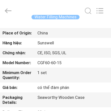
2026
Zhangjiagang
Sunswell
Machinery
Co.,
Water Filling Machines
Ltd..
All
Rights
TRANG
Reserved.
Place of Origin:
China
CHỦ
Hàng hiệu:
Sunswell
CÁC
Chứng nhận:
CE, ISO, SGS, UL
SẢN
Model Number:
CGF60-60-15
PHẨM
Minimum Order
1 set
Quantity:
VIDEO
Giá bán:
có thể đàm phán
VỀ
Packaging
Seaworthy Wooden Case
Details:
CHÚNG