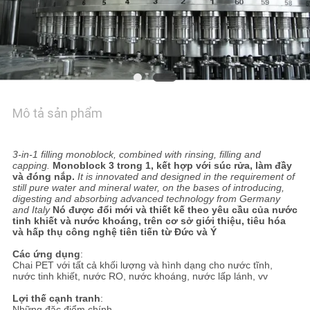
HỆ
CHÚNG
TÔI
TIN
TỨC
Mô tả sản phẩm
Uống nước đóng chai khoáng tinh khiết Máy rót nước rót nước
60, filler 60, capper 15
YÊU
3-in-1 filling monoblock, combined with rinsing, filling and
capping.
Monoblock 3 trong 1, kết hợp với súc rửa, làm đầy
và đóng nắp.
It is innovated and designed in the requirement of
CẦU
still pure water and mineral water, on the bases of introducing,
digesting and absorbing advanced technology from Germany
BÁO
and Italy
Nó được đổi mới và thiết kế theo yêu cầu của nước
tinh khiết và nước khoáng, trên cơ sở giới thiệu, tiêu hóa
GIÁ
và hấp thụ công nghệ tiên tiến từ Đức và Ý
Các ứng dụng
:
Chai PET với tất cả khối lượng và hình dạng cho nước tĩnh,
SƠ
nước tinh khiết, nước RO, nước khoáng, nước lấp lánh, vv
ĐỒ
Lợi thế cạnh tranh
:
Những đặc điểm chính