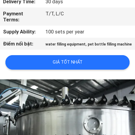
Delivery Time:
30 days
TÔI
Payment
T/T, L/C
Terms:
THAM
Supply Ability:
100 sets per year
QUAN
NHÀ
Điểm nổi bật:
,
water filling equipment
pet bottle filling machine
MÁY
GIÁ TỐT NHẤT
KIỂM
SOÁT
CHẤT
LƯỢNG
LIÊN