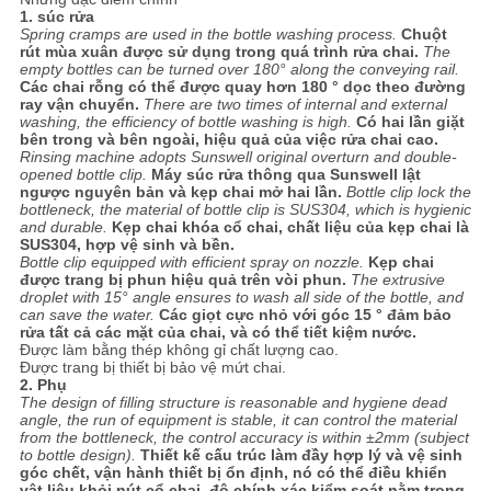
TRANG
1. súc rửa
Spring cramps are used in the bottle washing process.
Chuột
WEB
rút mùa xuân được sử dụng trong quá trình rửa chai.
The
empty bottles can be turned over 180° along the conveying rail.
Các chai rỗng có thể được quay hơn 180 ° dọc theo đường
ray vận chuyển.
There are two times of internal and external
PRIVACY
washing, the efficiency of bottle washing is high.
Có hai lần giặt
bên trong và bên ngoài, hiệu quả của việc rửa chai cao.
POLICY
Rinsing machine adopts Sunswell original overturn and double-
opened bottle clip.
Máy súc rửa thông qua Sunswell lật
ngược nguyên bản và kẹp chai mở hai lần.
Bottle clip lock the
bottleneck, the material of bottle clip is SUS304, which is hygienic
and durable.
Kẹp chai khóa cổ chai, chất liệu của kẹp chai là
SUS304, hợp vệ sinh và bền.
Bottle clip equipped with efficient spray on nozzle.
Kẹp chai
được trang bị phun hiệu quả trên vòi phun.
The extrusive
droplet with 15° angle ensures to wash all side of the bottle, and
can save the water.
Các giọt cực nhỏ với góc 15 ° đảm bảo
rửa tất cả các mặt của chai, và có thể tiết kiệm nước.
Được làm bằng thép không gỉ chất lượng cao.
Được trang bị thiết bị bảo vệ mứt chai.
2. Phụ
The design of filling structure is reasonable and hygiene dead
angle, the run of equipment is stable, it can control the material
from the bottleneck, the control accuracy is within ±2mm (subject
to bottle design).
Thiết kế cấu trúc làm đầy hợp lý và vệ sinh
góc chết, vận hành thiết bị ổn định, nó có thể điều khiển
vật liệu khỏi nút cổ chai, độ chính xác kiểm soát nằm trong