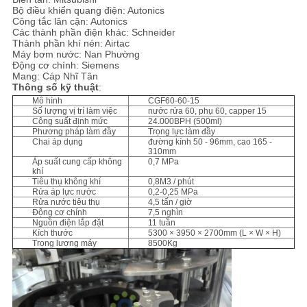
Bộ điều khiển quang điện: Autonics
Công tắc lân cận: Autonics
Các thành phần điện khác: Schneider
Thành phần khí nén: Airtac
Máy bơm nước: Nan Phường
Động cơ chính: Siemens
Mang: Cáp Nhĩ Tân
Thông số kỹ thuật
:
Mô hình
CGF60-60-15
Số lượng vị trí làm việc
nước rửa 60, phụ 60, capper 15
Công suất định mức
24.000BPH (500ml)
Phương pháp làm đầy
Trọng lực làm đầy
Chai áp dụng
đường kính 50 - 96mm, cao 165 -
310mm
Áp suất cung cấp không
0,7 MPa
khí
Tiêu thụ không khí
0,8M3 / phút
Rửa áp lực nước
0,2-0,25 MPa
Rửa nước tiêu thụ
4,5 tấn / giờ
Động cơ chính
7,5 nghìn
Nguồn điện lắp đặt
11 tuần
Kích thước
5300 × 3950 × 2700mm (L × W × H)
Trọng lượng máy
8500Kg