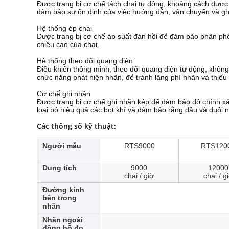
Được trang bị cơ chế tách chai tự động, khoảng cách được
đảm bảo sự ổn định của việc hướng dẫn, vận chuyển và ghi
Hệ thống ép chai
Được trang bị cơ chế áp suất đàn hồi để đảm bảo phân phối
chiều cao của chai.
Hệ thống theo dõi quang điện
Điều khiển thông minh, theo dõi quang điện tự động, khôn
chức năng phát hiện nhãn, để tránh lãng phí nhãn và thiếu
Cơ chế ghi nhãn
Được trang bị cơ chế ghi nhãn kép để đảm bảo độ chính xác 
loại bỏ hiệu quả các bọt khí và đảm bảo rằng đầu và đuôi 
Các thông số kỹ thuật:
Người mẫu
RTS9000
RTS120
Dung tích
9000
12000
chai / giờ
chai / g
Đường kính
bên trong
nhãn
Nhãn ngoài
đồng hồ đo