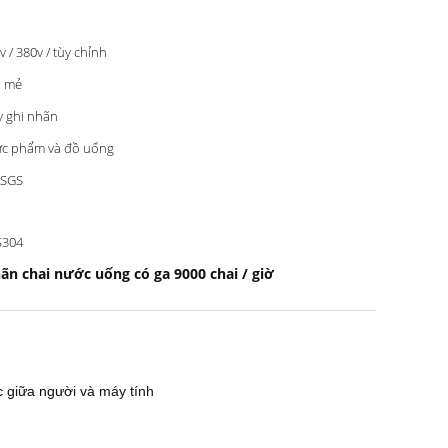
v / 380v / tùy chỉnh
i mẻ
 ghi nhãn
c phẩm và đồ uống
 SGS
S304
n chai nước uống có ga 9000 chai / giờ
c giữa người và máy tính