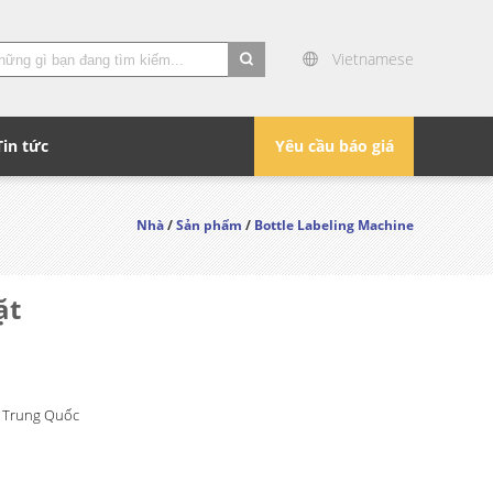
Vietnamese
search
Tin tức
Yêu cầu báo giá
Nhà
/
Sản phẩm
/
Bottle Labeling Machine
ặt
, Trung Quốc