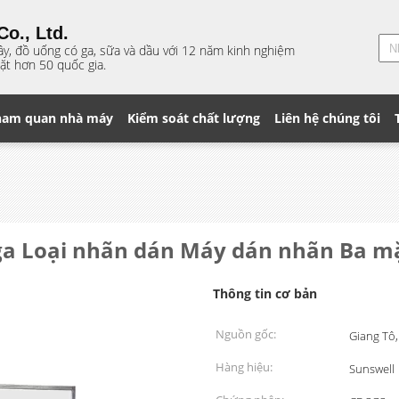
o., Ltd.
ây, đồ uống có ga, sữa và dầu với 12 năm kinh nghiệm
ặt hơn 50 quốc gia.
ham quan nhà máy
Kiểm soát chất lượng
Liên hệ chúng tôi
ga Loại nhãn dán Máy dán nhãn Ba m
Thông tin cơ bản
Nguồn gốc:
Giang Tô
Hàng hiệu:
Sunswell