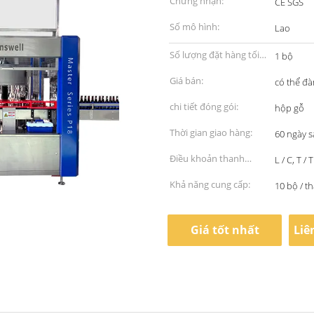
Chứng nhận:
CE SGS
Số mô hình:
Lao
Số lượng đặt hàng tối
1 bộ
thiểu:
Giá bán:
có thể đ
chi tiết đóng gói:
hộp gỗ
Thời gian giao hàng:
60 ngày s
Điều khoản thanh
L / C, T / T
toán:
Khả năng cung cấp:
10 bộ / t
Giá tốt nhất
Liê