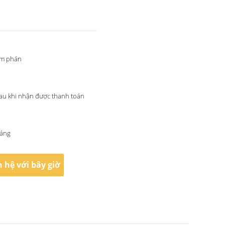
àm phán
au khi nhận được thanh toán
háng
n hệ với bây giờ