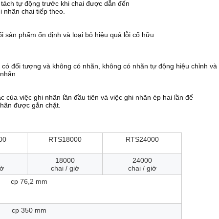
 tách tự động trước khi chai được dẫn đến
 nhãn chai tiếp theo.
 sản phẩm ổn định và loại bỏ hiệu quả lỗi cố hữu
g có đối tượng và không có nhãn, không có nhãn tự động hiệu chỉnh và
 nhãn.
của việc ghi nhãn lần đầu tiên và việc ghi nhãn ép hai lần để
nhãn được gắn chặt.
00
RTS18000
RTS24000
18000
24000
iờ
chai / giờ
chai / giờ
cp 76,2 mm
cp 350 mm