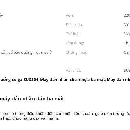
ảy
Vôn:
220
Điều kiện:
Mớ
Thể loại:
Máy
Ứng dụng:
Thự
 có sẵn để bảo dưỡng máy móc ở
Chứng nhận:
CE,
Vật chất:
SU
 uống có ga SUS304
Máy dán nhãn chai nhựa ba mặt
Máy dán nhã
,
,
 máy dán nhãn dán ba mặt
iển hệ thống điều khiển điện cảm biến tiêu chuẩn, giao diện tương tá
àn hảo, chức năng dạy vận hành.