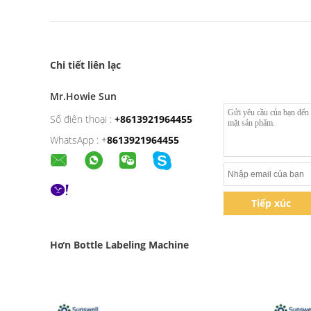
Chi tiết liên lạc
Mr.Howie Sun
Số điện thoại :
+8613921964455
WhatsApp :
+
8613921964455
Tiếp xúc
Hơn Bottle Labeling Machine