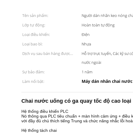
Tên sản phẩm:
Người dán nhãn keo nóng ch
Lớp tự động:
Hoàn toàn tự động
Loại điều khiển:
Điện
Loại bao bì:
Nhựa
Dịch vụ sau bán hàng được
Hỗ trợ trực tuyến, Các kỹ sư
cung cấp:
nước ngoài
Sự bảo đảm:
1 năm
Máy dán nhãn chai nước
Làm nổi bật:
Chai nước uống có ga quay tốc độ cao loại
Hệ thống điều khiển PLC
Nó thông qua PLC tiêu chuẩn + màn hình cảm ứng + điều kh
với đầy đủ chú thích tiếng Trung và chức năng nhắc lỗi ho
Hệ thống tách chai