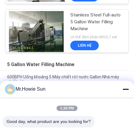
Stainless Steel Full-auto
5 Gallon Water Filling
Machine
có thể đàm phán MOQ:1 set
LIÊN HỆ
5 Gallon Water Filling Machine
600BPH Uống khoáng 5 Máy chiết rót nước Gallon Nhà máy
chiết rót
Mr.Howie Sun
Máy chiết rót nước tự động hoàn toàn 5 gallon, dây chuyền
sản xuất nước tinh khiết khoáng
1:26 PM
Hoàn toàn tự động 3 Gallon 5 Gallon Máy làm đầy nước Dây
chuyền sản xuất nước tinh khiết
Good day, what product are you looking for?
Danh mục phổ biến
Tất cả