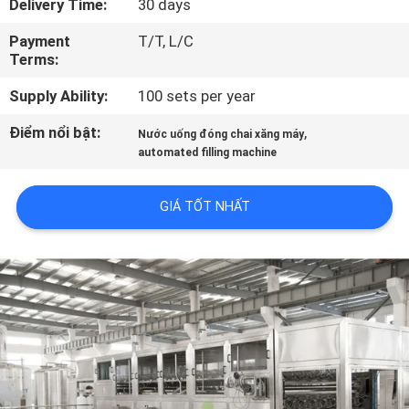
Delivery Time:
30 days
TÔI
Payment
T/T, L/C
Terms:
THAM
Supply Ability:
100 sets per year
QUAN
NHÀ
Điểm nổi bật:
,
Nước uống đóng chai xăng máy
automated filling machine
MÁY
GIÁ TỐT NHẤT
KIỂM
SOÁT
CHẤT
LƯỢNG
LIÊN