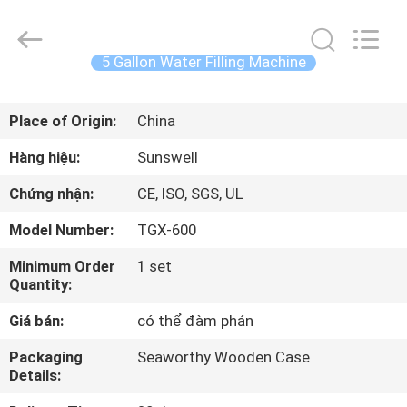
2026
Zhangjiagang
Sunswell
Machinery
Co.,
5 Gallon Water Filling Machine
Ltd..
All
Rights
TRANG
Reserved.
Place of Origin:
China
CHỦ
Hàng hiệu:
Sunswell
CÁC
Chứng nhận:
CE, ISO, SGS, UL
SẢN
Model Number:
TGX-600
PHẨM
Minimum Order
1 set
Quantity:
VIDEO
Giá bán:
có thể đàm phán
VỀ
Packaging
Seaworthy Wooden Case
Details:
CHÚNG