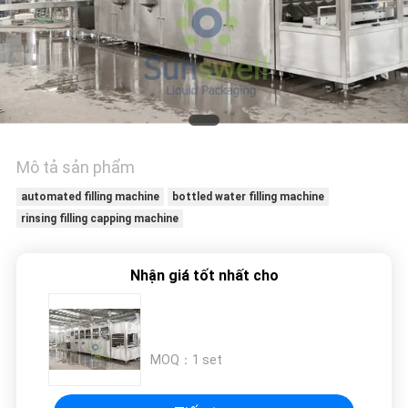
HỆ
CHÚNG
TÔI
TIN
TỨC
Mô tả sản phẩm
automated filling machine
bottled water filling machine
YÊU
rinsing filling capping machine
CẦU
BÁO
Nhận giá tốt nhất cho
GIÁ
SƠ
MOQ：
1 set
ĐỒ