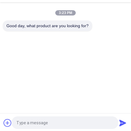
gói đồ uống lỏng
3:23 PM
Máy dán nhãn nóng chảy phim OPP / BOPP được tùy chỉnh
hoàn toàn tự động
Good day, what product are you looking for?
Danh mục phổ biến
Tất cả
các
Beverage Filling 
Water Filling 
Machine
Machines
Carbonated Filling 
5 Gallon Water 
Machine
Filling Machine
Blowing Điền Đóng 
Aluminum Can 
Nắp Combiblock
Filling Machine
Shrink Packaging 
Juice Filling Machine
Equipment
Yêu cầu báo giá