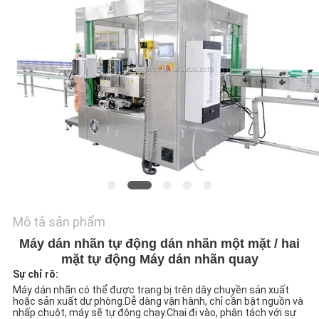
HỆ
CHÚNG
TÔI
TIN
TỨC
YÊU
CẦU
BÁO
Mô tả sản phẩm
GIÁ
Máy dán nhãn tự động dán nhãn một mặt / hai
mặt tự động Máy dán nhãn quay
Sự chỉ rõ:
SƠ
Máy dán nhãn có thể được trang bị trên dây chuyền sản xuất 
ĐỒ
hoặc sản xuất dự phòng.Dễ dàng vận hành, chỉ cần bật nguồn và 
nhấp chuột, máy sẽ tự động chạy.Chai đi vào, phân tách với sự 