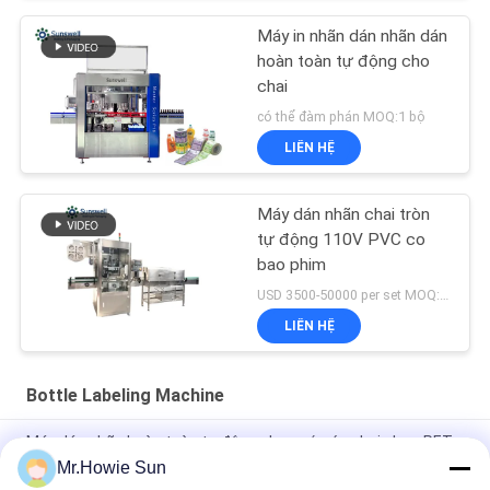
Máy in nhãn dán nhãn dán
hoàn toàn tự động cho
chai
có thể đàm phán MOQ:1 bộ
LIÊN HỆ
Máy dán nhãn chai tròn
tự động 110V PVC co
bao phim
USD 3500-50000 per set MOQ:1 bộ
LIÊN HỆ
Bottle Labeling Machine
Máy dán nhãn hoàn toàn tự động cho nước ép chai nhựa PET
Mr.Howie Sun
Máy dán nhãn keo nóng chảy / tuyến tính cho dây chuyền đóng