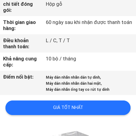
TÔI
chi tiết đóng
Hộp gỗ
gói:
Thời gian giao
60 ngày sau khi nhận được thanh toán
THAM
hàng:
QUAN
Điều khoản
L / C, T / T
NHÀ
thanh toán:
MÁY
Khả năng cung
10 bộ / tháng
cấp:
KIỂM
Điểm nổi bật:
,
Máy dán nhãn nhãn dán tự dính
,
SOÁT
Máy dán nhãn nhãn dán hai mặt
Máy dán nhãn ống tay co rút tự dính
CHẤT
LƯỢNG
GIÁ TỐT NHẤT
LIÊN