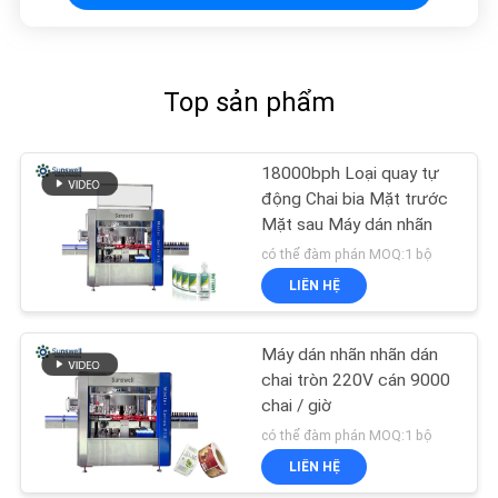
Top sản phẩm
18000bph Loại quay tự
động Chai bia Mặt trước
Mặt sau Máy dán nhãn
có thể đàm phán MOQ:1 bộ
LIÊN HỆ
Máy dán nhãn nhãn dán
chai tròn 220V cán 9000
chai / giờ
có thể đàm phán MOQ:1 bộ
LIÊN HỆ