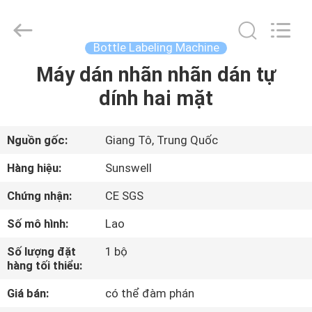
2026
Zhangjiagang
Sunswell
Machinery
Co.,
Bottle Labeling Machine
Ltd..
All
Rights
Máy dán nhãn nhãn dán tự
TRANG
Reserved.
dính hai mặt
CHỦ
CÁC
Nguồn gốc:
Giang Tô, Trung Quốc
SẢN
Hàng hiệu:
Sunswell
PHẨM
Chứng nhận:
CE SGS
Số mô hình:
Lao
VIDEO
Số lượng đặt
1 bộ
hàng tối thiểu:
VỀ
Giá bán:
có thể đàm phán
CHÚNG