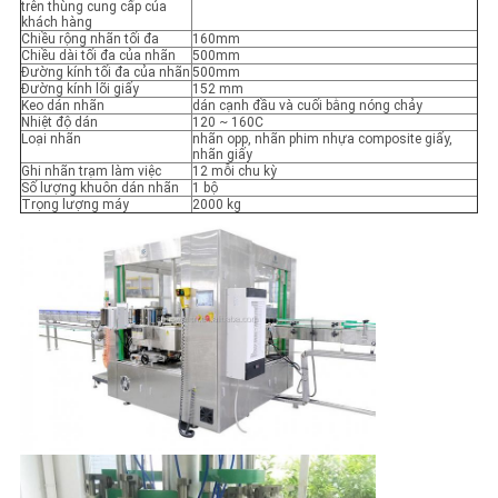
trên thùng cung cấp của
khách hàng
Chiều rộng nhãn tối đa
160mm
Chiều dài tối đa của nhãn
500mm
Đường kính tối đa của nhãn
500mm
Đường kính lõi giấy
152 mm
Keo dán nhãn
dán cạnh đầu và cuối bằng nóng chảy
Nhiệt độ dán
120 ~ 160C
Loại nhãn
nhãn opp, nhãn phim nhựa composite giấy,
nhãn giấy
Ghi nhãn trạm làm việc
12 mỗi chu kỳ
Số lượng khuôn dán nhãn
1 bộ
Trọng lượng máy
2000 kg