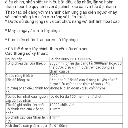
điều chỉnh, nhận biết tín hiệu bắt đầu, cấp nhãn, lăn và hoàn 
TRANG
thành toàn bộ quy trình với độ chính xác cao và tốc độ nhanh.
WEB
Thao tác dễ dàng với màn hình cảm ứng giao diện người-máy, 
với chức năng trợ giúp mở rộng và hiển thị lỗi.
* Được sử dụng rộng rãi và cắt chức năng với tính linh hoạt cao
PRIVACY
* Máy in ngày / mã là tùy chọn
* Cảm biến nhãn Tranparent là tùy chọn
POLICY
* Có thể được tùy chỉnh theo yêu cầu của bạn
Các thông số kỹ thuật:
Nguồn cấp
Ba pha 380V 50 Hz 8000W
Tổng chiều dài của thiết bị
3000mm (chiều dài băng tải 3000mm hoặc có
thể được điều chỉnh dựa trên các dòng sản
phẩm của bạn)
Chiều rộng thiết bị
2000mm
Tốc độ băng tải
35m / phút (tốc độ của đường truyền có thể
được điều chỉnh theo thực tế sản xuất)
Phương pháp điều chỉnh tốc
không bị gián đoạn - điều chỉnh tỷ lệ
độ
Tốc độ lớn nhất của nguồn
tốc độ tối đa 100 mét nhãn / phút
cấp dữ liệu nhãn
Tốc độ ghi nhãn lớn nhất
10000 chiếc / H
Độ chính xác của việc ghi
± 1mm
nhãn
Độ chính xác của Nhãn tích
± 1mm
hợp
Kích thước sản phẩm: dựa
2L Φ 100mm