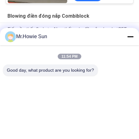
Blowing điền đóng nắp Combiblock
Tiếng ồn thấp Soda tự động thổi nước đầy nắp cho chai PET
Mr.Howie Sun
330ml 550ml 1500ml Máy thổi phồng nắp máy / Dây chuyền
sản xuất
11:54 PM
Nước giải khát tự động dạng lỏng thổi đầy nắp kết hợp cho
đóng gói
Good day, what product are you looking for?
Danh mục phổ biến
Tất cả
các
Beverage Filling 
Water Filling 
Machine
Machines
Carbonated Filling 
5 Gallon Water 
Machine
Filling Machine
Blowing Điền Đóng 
Aluminum Can 