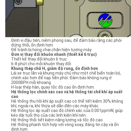
Định vị đầu tiên, niêm phong sau, để đảm bảo rằng các phôi
đứng thổi, ổn định hơn.
Để tránh bị hỏng chai chặn hiện tượng máy.
Đơn vị thay đổi khuôn nhanh (thiết kế 6 trục)
Thiết kế thay đổi khuôn 6 trục
6-8 phút cho mỗi khuôn thay đổi
Khung thép chữ H, giảm độ rung, ổn định hơn
Lái xe trục lăn và khung máy chủ như một chế biến toàn bộ,
chính xác hơn để nạp tiền phôi. Đảm bảo không rung ở
2000BPH mỗi khoang.
H-loại thép hàn, quay tốc độ cao ổn định hơn.
Hệ thống lọc chính xác cao và hệ thống tái chế khí áp suất
cao
Hệ thống thu hồi khí áp suất cao có thể tiết kiệm 30% không
khí, ngoài ra, khí thừa sẽ dẫn đến các máy khác.
Hệ thống lọc áp suất cao độ chính xác của 0.001ppmW, giúp
kéo dài tuổi thọ của các linh kiện khí nén.
Hệ thống thổi tiết kiệm năng lượng và tốc độ cao
Hệ thống phanh tích hợp với vòng xoay, đáng tin cậy và ổn
định hơn.