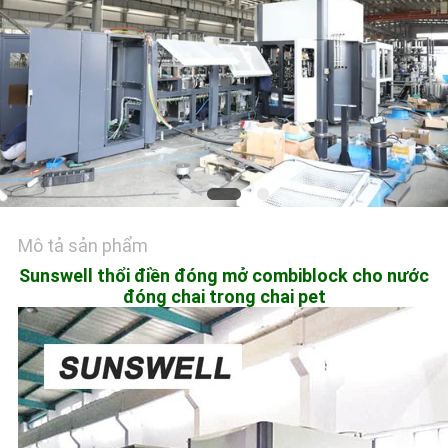
HỆ
CHÚNG
TÔI
TIN
TỨC
YÊU
Mô tả sản phẩm
CẦU
Sunswell thổi điền đóng mở combiblock cho nước
BÁO
đóng chai trong chai pet
GIÁ
SƠ
ĐỒ