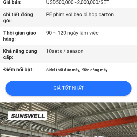
Giá bán:
USD500,000~2,000,000/SET
TÔI
chi tiết đóng
PE phim với bao bì hộp carton
gói:
THAM
Thời gian giao
90 ~ 120 ngày làm việc
QUAN
hàng:
NHÀ
Khả năng cung
10sets / season
MÁY
cấp:
Điểm nổi bật:
,
Sidel thổi đúc máy
điền dòng máy
KIỂM
SOÁT
GIÁ TỐT NHẤT
CHẤT
LƯỢNG
LIÊN