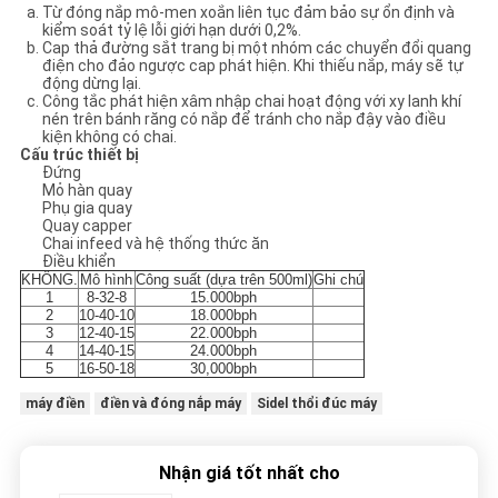
Từ đóng nắp mô-men xoắn liên tục đảm bảo sự ổn định và
kiểm soát tỷ lệ lỗi giới hạn dưới 0,2%.
Cap thả đường sắt trang bị một nhóm các chuyển đổi quang
điện cho đảo ngược cap phát hiện. Khi thiếu nắp, máy sẽ tự
động dừng lại.
Công tắc phát hiện xâm nhập chai hoạt động với xy lanh khí
nén trên bánh răng có nắp để tránh cho nắp đậy vào điều
kiện không có chai.
Cấu trúc thiết bị
Đứng
Mỏ hàn quay
Phụ gia quay
Quay capper
Chai infeed và hệ thống thức ăn
Điều khiển
KHÔNG.
Mô hình
Công suất (dựa trên 500ml)
Ghi chú
1
8-32-8
15.000bph
2
10-40-10
18.000bph
3
12-40-15
22.000bph
4
14-40-15
24.000bph
5
16-50-18
30,000bph
máy điền
điền và đóng nắp máy
Sidel thổi đúc máy
Nhận giá tốt nhất cho