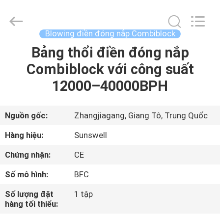
2026
Zhangjiagang
Sunswell
Machinery
Co.,
Blowing điền đóng nắp Combiblock
Ltd..
All
Rights
Bảng thổi điền đóng nắp
TRANG
Reserved.
Combiblock với công suất
CHỦ
12000–40000BPH
CÁC
SẢN
Nguồn gốc:
Zhangjiagang, Giang Tô, Trung Quốc
PHẨM
Hàng hiệu:
Sunswell
Chứng nhận:
CE
VIDEO
Số mô hình:
BFC
VỀ
Số lượng đặt
1 tập
hàng tối thiểu:
CHÚNG